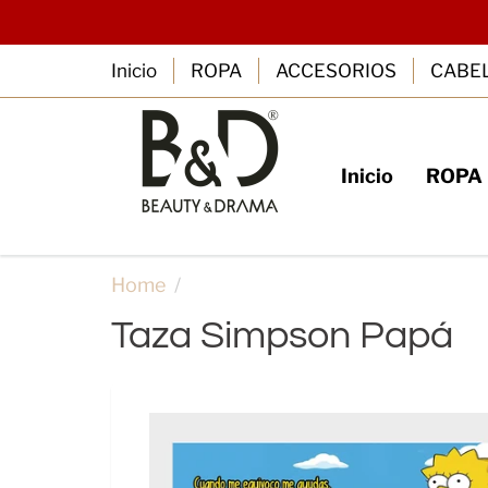
Inicio
ROPA
ACCESORIOS
CABE
Inicio
ROPA
SUSCRIBE
B
Home
Taza Simpson Papá
Taza Simpson Papá
RegÍstrate con tu 
y cupones 