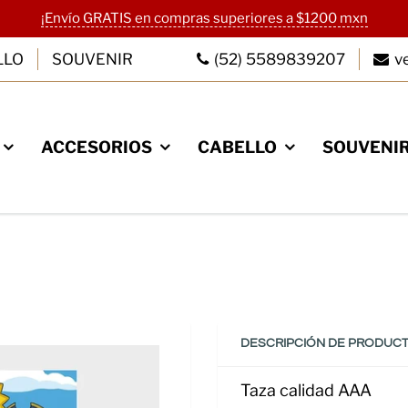
¡Envío GRATIS en compras superiores a $1200 mxn
LLO
SOUVENIR
(52) 5589839207
v
ACCESORIOS
CABELLO
SOUVENI
TE A NUESTRO
OLETIN
mail para recibir ofertas
antes que nadie.
DESCRIPCIÓN DE PRODUC
Taza c
alidad AAA