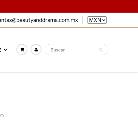
entas@beautyanddrama.com.mx
R
TO