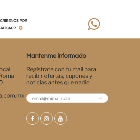
SCRIBENOS POR
HATSAPP
Mantenme informado
ocal
Regístrate con tu mail para
 Roma
recibir ofertas, cupones y
0
noticias antes que nadie
X
a.com.mx