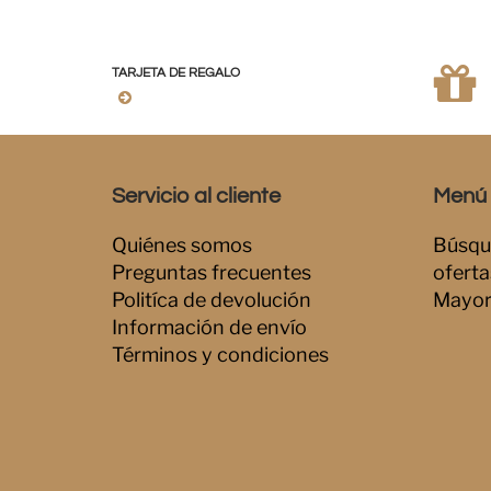
TARJETA DE REGALO
Servicio al cliente
Menú i
Quiénes somos
Búsqu
Preguntas frecuentes
oferta
Politíca de devolución
Mayor
Información de envío
Términos y condiciones