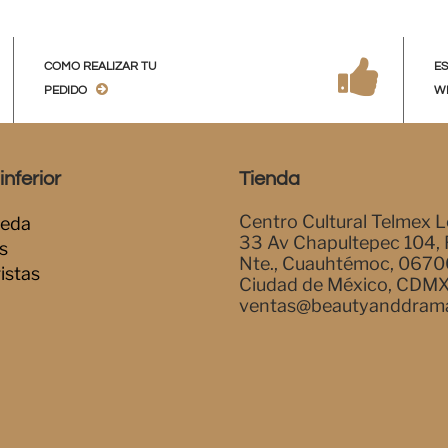
COMO REALIZAR TU
E
PEDIDO
W
nferior
Tienda
Centro Cultural Telmex L
eda
33 Av Chapultepec 104,
s
Nte., Cuauhtémoc, 0670
istas
Ciudad de México, CDM
ventas@beautyanddram