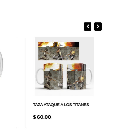
TAZA ATAQUE A LOS TITANES
TAZA 
$ 60.00
$ 60.