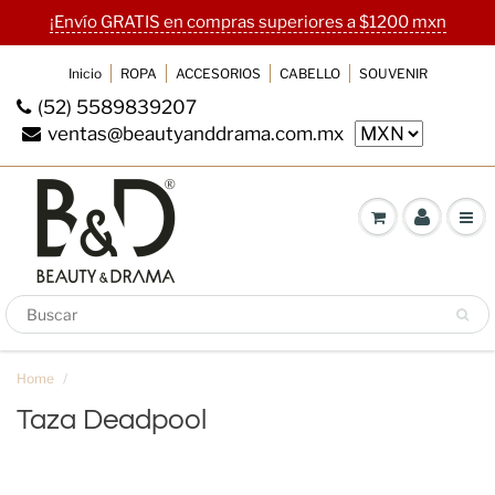
¡Envío GRATIS en compras superiores a $1200 mxn
Inicio
ROPA
ACCESORIOS
CABELLO
SOUVENIR
(52) 5589839207
ventas@beautyanddrama.com.mx
SUSCRIBETE A NUESTRO
BOLETIN
RegÍstrate con tu mail para recibir ofertas y
cupones antes que nadie.
Home
Taza Deadpool
Taza Deadpool