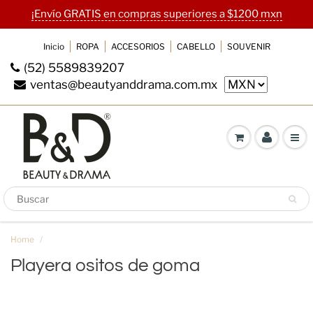
¡Envío GRATIS en compras superiores a $1200 mxn
Inicio
ROPA
ACCESORIOS
CABELLO
SOUVENIR
(52) 5589839207
ventas@beautyanddrama.com.mx
SUSCRIBETE A NUESTRO
BOLETIN
RegÍstrate con tu mail para recibir ofertas y
cupones antes que nadie.
Home
Playera ositos de goma
Playera ositos de goma