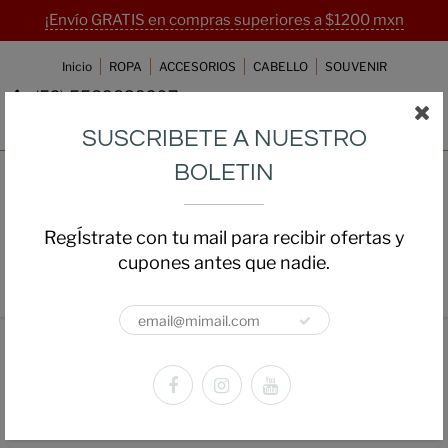
¡Envío GRATIS en compras superiores a $1200 mxn
Inicio
ROPA
ACCESORIOS
CABELLO
SOUVENIR
(52) 5589839207
ventas@beautyanddrama.com.mx
SUSCRIBETE A NUESTRO
BOLETIN
RegÍstrate con tu mail para recibir ofertas y
cupones antes que nadie.
Home
Playera Led Zeppelin
Playera Led Zeppelin