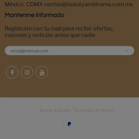
México, CDMX ventas@beautyanddrama.com.mx
Mantenme informado
Regístrate con tu mail para recibir ofertas,
cupones y noticias antes que nadie
© 2026
Beauty & Drama
|
Tecnología de Shopify