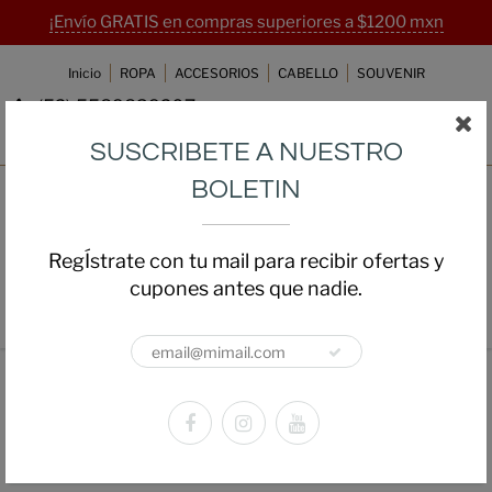
¡Envío GRATIS en compras superiores a $1200 mxn
Inicio
ROPA
ACCESORIOS
CABELLO
SOUVENIR
(52) 5589839207
ventas@beautyanddrama.com.mx
SUSCRIBETE A NUESTRO
BOLETIN
RegÍstrate con tu mail para recibir ofertas y
cupones antes que nadie.
Home
Playera Barbie Stacy Malibu Simpson
Playera Barbie Stacy Malibu
Simpson