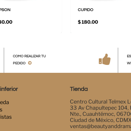
PSON
CUPIDO
80.00
$ 180.00
COMO REALIZAR TU
E
PEDIDO
W
nferior
Tienda
Centro Cultural Telmex L
eda
33 Av Chapultepec 104,
s
Nte., Cuauhtémoc, 0670
istas
Ciudad de México, CDM
ventas@beautyanddram