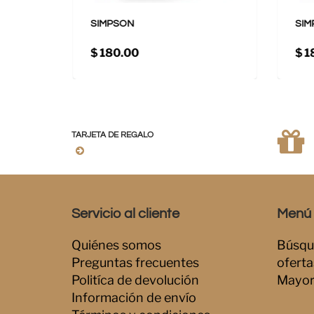
SIMPSON
SIM
$ 180.00
$ 1
TARJETA DE REGALO
Servicio al cliente
Menú i
Quiénes somos
Búsqu
Preguntas frecuentes
oferta
Politíca de devolución
Mayor
Información de envío