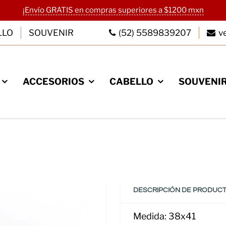
¡Envío GRATIS en compras superiores a $1200 mxn
LLO
SOUVENIR
(52) 5589839207
v
ACCESORIOS
CABELLO
SOUVENI
TE A NUESTRO
OLETIN
mail para recibir ofertas
antes que nadie.
DESCRIPCIÓN DE PRODUC
Medida: 38x41