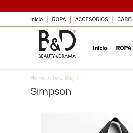
Inicio
ROPA
ACCESORIOS
CABE
Inicio
ROPA
SUSCRIBE
B
Home
Tote Bag
Simpson
Simpson
RegÍstrate con tu 
y cupones 