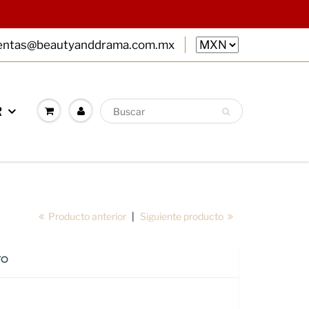
entas@beautyanddrama.com.mx
R
Producto anterior
|
Siguiente producto
TO