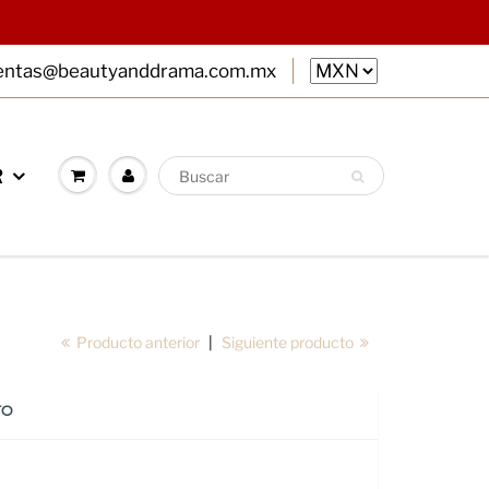
entas@beautyanddrama.com.mx
R
Producto anterior
|
Siguiente producto
TO