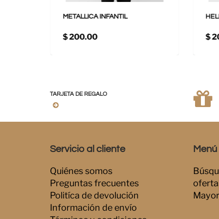
METALLICA INFANTIL
HEL
$ 200.00
$ 2
TARJETA DE REGALO
Servicio al cliente
Menú i
Quiénes somos
Búsqu
Preguntas frecuentes
oferta
Politíca de devolución
Mayor
Información de envío