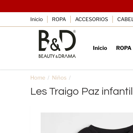
Inicio
ROPA
ACCESORIOS
CABE
Inicio
ROPA
SUSCRIBE
B
Home
Niños
Les Traigo Paz infantil
Les Traigo Paz infantil
RegÍstrate con tu 
y cupones 