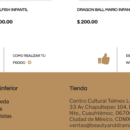
LFISH INFANTIL
DRAGON BALL MARIO INFAN
00.00
$ 200.00
COMO REALIZAR TU
E
PEDIDO
W
nferior
Tienda
Centro Cultural Telmex L
eda
33 Av Chapultepec 104,
s
Nte., Cuauhtémoc, 0670
istas
Ciudad de México, CDM
ventas@beautyanddram