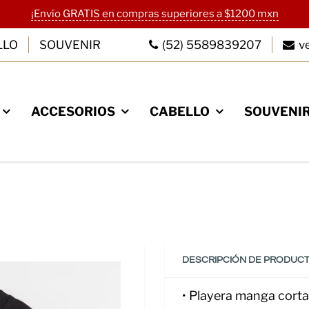
¡Envío GRATIS en compras superiores a $1200 mxn
LLO
SOUVENIR
(52) 5589839207
v
ACCESORIOS
CABELLO
SOUVENI
TE A NUESTRO
OLETIN
mail para recibir ofertas
antes que nadie.
DESCRIPCIÓN DE PRODUC
• Playera manga corta