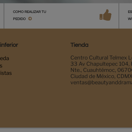
COMO REALIZAR TU
E
PEDIDO
W
nferior
Tienda
Centro Cultural Telmex L
eda
33 Av Chapultepec 104,
s
Nte., Cuauhtémoc, 0670
istas
Ciudad de México, CDM
ventas@beautyanddram