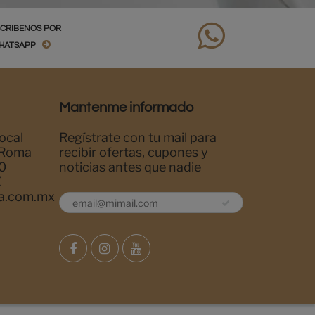
SCRIBENOS POR
HATSAPP
Mantenme informado
ocal
Regístrate con tu mail para
 Roma
recibir ofertas, cupones y
0
noticias antes que nadie
X
a.com.mx