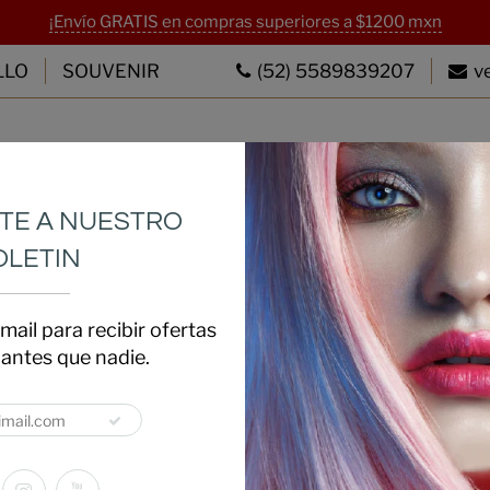
¡Envío GRATIS en compras superiores a $1200 mxn
LLO
SOUVENIR
(52) 5589839207
v
ACCESORIOS
CABELLO
SOUVENI
TE A NUESTRO
OLETIN
mail para recibir ofertas
antes que nadie.