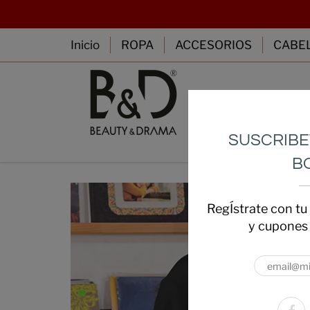
Inicio
ROPA
ACCESORIOS
CABE
Inicio
ROPA
SUSCRIBE
B
RegÍstrate con tu 
y cupones 