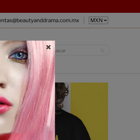
entas@beautyanddrama.com.mx
R