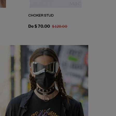
CHOKER STUD
CROSS
De
$ 70.00
$ 85.
$ 120.00