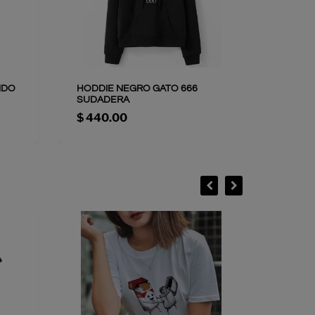
NDO
HODDIE NEGRO GATO 666
HODDI
SUDADERA
SUDA
$ 440.00
$ 440