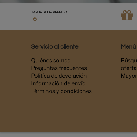
TARJETA DE REGALO
Servicio al cliente
Menú i
Quiénes somos
Búsqu
Preguntas frecuentes
oferta
Politíca de devolución
Mayor
Información de envío
Términos y condiciones