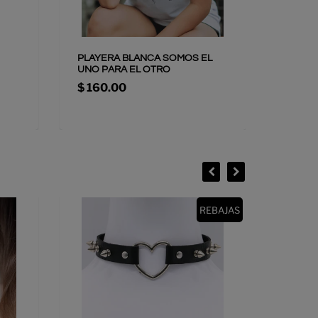
PLAYERA BLANCA SOMOS EL
PLAYE
UNO PARA EL OTRO
$ 160.00
$ 240
REBAJAS